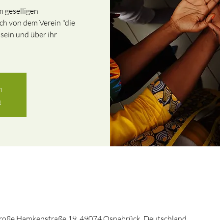
m geselligen
h von dem Verein "die
sein und über ihr
n
n
Große Hamkenstraße 19, 49074 Osnabrück, Deutschland