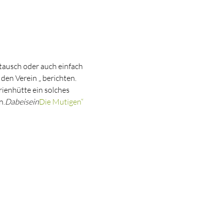
tausch oder auch einfach 
 den Verein „
 berichten. 
ienhütte ein solches 
n.
Dabeisein
Die Mutigen“