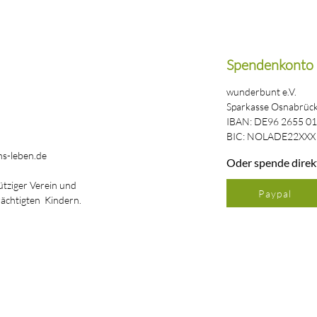
Spendenkonto
wunderbunt e.V.
Sparkasse Osnabrüc
IBAN: DE96 2655 01
BIC: NOLADE22XXX
s-leben.de
Oder spende direk
ütziger Verein und
Paypal
rächtigten Kindern.