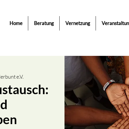
Home
Beratung
Vernetzung
Veranstaltu
rbunt e.V.
ustausch:
nd
pen