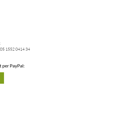
k
05 1552 0414 34
t per PayPal: