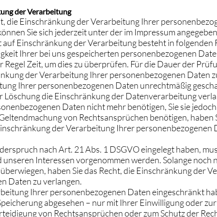
kung der Verarbeitung
ht, die Einschränkung der Verarbeitung Ihrer personenbez
können Sie sich jederzeit unter der im Impressum angegebe
auf Einschränkung der Verarbeitung besteht in folgenden F
igkeit Ihrer bei uns gespeicherten personenbezogenen Date
er Regel Zeit, um dies zu überprüfen. Für die Dauer der Prüf
ränkung der Verarbeitung Ihrer personenbezogenen Daten z
tung Ihrer personenbezogenen Daten unrechtmäßig gescha
er Löschung die Einschränkung der Datenverarbeitung verl
sonenbezogenen Daten nicht mehr benötigen, Sie sie jedoc
 Geltendmachung von Rechtsansprüchen benötigen, haben Si
Einschränkung der Verarbeitung Ihrer personenbezogenen 
derspruch nach Art. 21 Abs. 1 DSGVO eingelegt haben, mu
d unseren Interessen vorgenommen werden. Solange noch ni
überwiegen, haben Sie das Recht, die Einschränkung der Ve
n Daten zu verlangen.
rbeitung Ihrer personenbezogenen Daten eingeschränkt hab
Speicherung abgesehen – nur mit Ihrer Einwilligung oder z
teidigung von Rechtsansprüchen oder zum Schutz der Rech