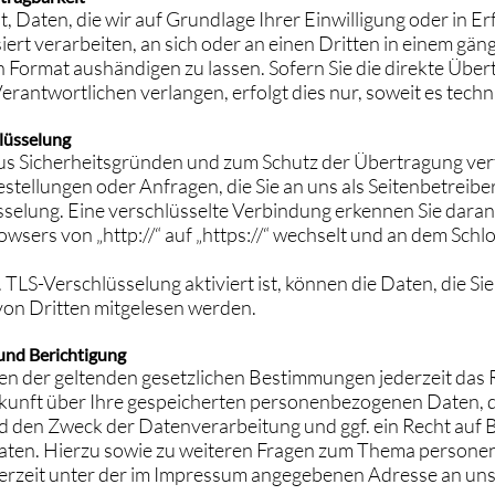
, Daten, die wir auf Grundlage Ihrer Einwilligung oder in Er
ert verarbeiten, an sich oder an einen Dritten in einem gän
Format aushändigen zu lassen. Sofern Sie die direkte Übe
rantwortlichen verlangen, erfolgt dies nur, soweit es techn
lüsselung
aus Sicherheitsgründen und zum Schutz der Übertragung vert
stellungen oder Anfragen, die Sie an uns als Seitenbetreibe
selung. Eine verschlüsselte Verbindung erkennen Sie daran,
wsers von „http://“ auf „https://“ wechselt und an dem Schl
TLS-Verschlüsselung aktiviert ist, können die Daten, die Sie
 von Dritten mitgelesen werden.
und Berichtigung
n der geltenden gesetzlichen Bestimmungen jederzeit das 
skunft über Ihre gespeicherten personenbezogenen Daten, 
 den Zweck der Datenverarbeitung und ggf. ein Recht auf 
aten. Hierzu sowie zu weiteren Fragen zum Thema person
ederzeit unter der im Impressum angegebenen Adresse an un