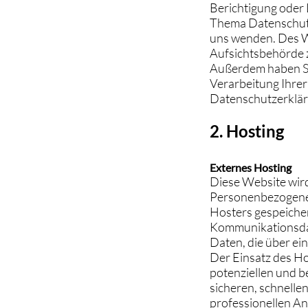
Berichtigung oder 
Thema Datenschutz
uns wenden. Des W
Aufsichtsbehörde 
Außerdem haben Si
Verarbeitung Ihre
Datenschutzerklär
2. Hosting
Externes Hosting
Diese Website wird
Personenbezogenen
Hosters gespeicher
Kommunikationsdat
Daten, die über ei
Der Einsatz des H
potenziellen und b
sicheren, schnelle
professionellen Anb