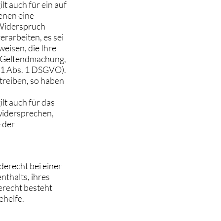
t auch für ein auf
enen eine
 Widerspruch
rarbeiten, es sei
eisen, die Ihre
er Geltendmachung,
21 Abs. 1 DSGVO).
reiben, so haben
t auch für das
 widersprechen,
 der
erecht bei einer
thalts, ihres
erecht besteht
ehelfe.