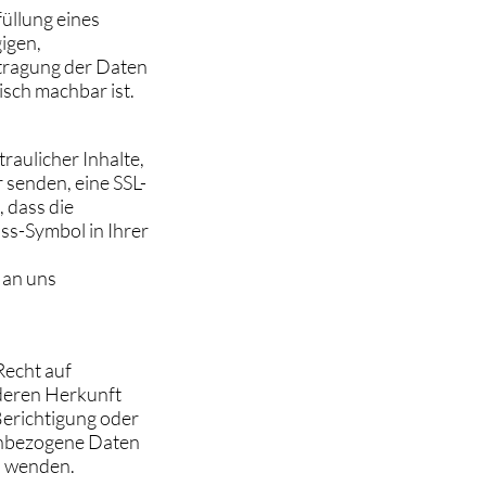
füllung eines
gigen,
rtragung der Daten
isch machbar ist.
raulicher Inhalte,
r senden, eine SSL-
 dass die
oss-Symbol in Ihrer
 an uns
Recht auf
deren Herkunft
Berichtigung oder
enbezogene Daten
s wenden.