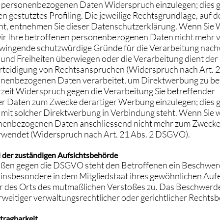
 personenbezogenen Daten Widerspruch einzulegen; dies gil
 gestütztes Profiling. Die jeweilige Rechtsgrundlage, auf d
ht, entnehmen Sie dieser Datenschutzerklärung. Wenn Sie
ir Ihre betroffenen personenbezogenen Daten nicht mehr ve
wingende schutzwürdige Gründe für die Verarbeitung nachw
 und Freiheiten überwiegen oder die Verarbeitung dient d
teidigung von Rechtsansprüchen (Widerspruch nach Art. 
nenbezogenen Daten verarbeitet, um Direktwerbung zu bet
erzeit Widerspruch gegen die Verarbeitung Sie betreffender
 Daten zum Zwecke derartiger Werbung einzulegen; dies gil
es mit solcher Direktwerbung in Verbindung steht. Wenn Sie
nenbezogenen Daten anschliessend nicht mehr zum Zwecke
wendet (Widerspruch nach Art. 21 Abs. 2 DSGVO).
 der zuständigen Aufsichtsbehörde
tößen gegen die DSGVO steht den Betroffenen ein Beschwerd
insbesondere in dem Mitgliedstaat ihres gewöhnlichen Aufen
er des Orts des mutmaßlichen Verstoßes zu. Das Beschwerd
eitiger verwaltungsrechtlicher oder gerichtlicher Rechtsb
tragbarkeit