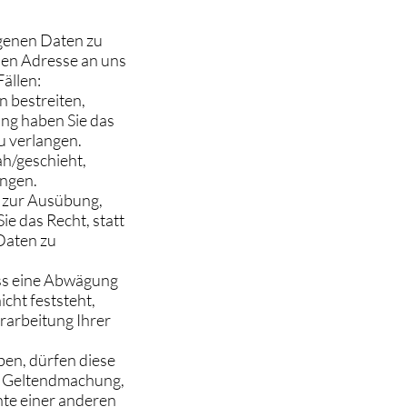
ogenen Daten zu
nen Adresse an uns
ällen:
n bestreiten,
ung haben Sie das
u verlangen.
h/geschieht,
angen.
h zur Ausübung,
e das Recht, statt
Daten zu
ss eine Abwägung
cht feststeht,
rarbeitung Ihrer
en, dürfen diese
ur Geltendmachung,
te einer anderen