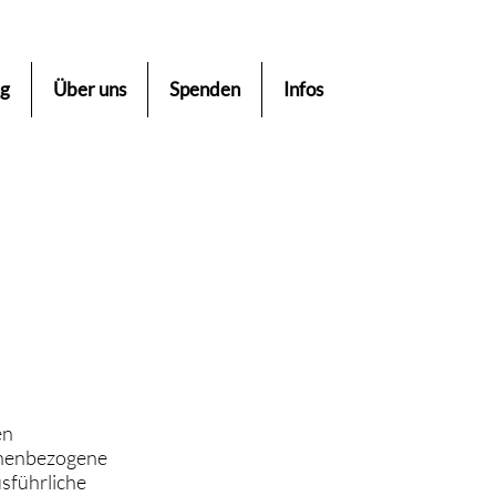
ng
Über uns
Spenden
Infos
en
onenbezogene
usführliche