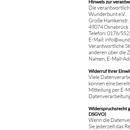
Hinweis zur verantwo
Die verantwortliche
Wunderbunt e.V.
Große Hamkenstr.
49074 Osnabrück
Telefon: 0176/55
E-Mail: info@wund
Verantwortliche Ste
anderen über die 
Namen, E-Mail-Adre
Widerruf Ihrer Einwi
Viele Datenverarbe
können eine bereits
Mitteilung per E-M
Datenverarbeitung
Widerspruchsrecht g
DSGVO)
Wenn die Datenvera
Sie jederzeit das R