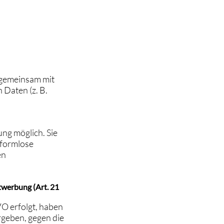
r gemeinsam mit
Daten (z. B.
ng möglich. Sie
e formlose
en
twerbung (Art. 21
VO erfolgt, haben
ergeben, gegen die