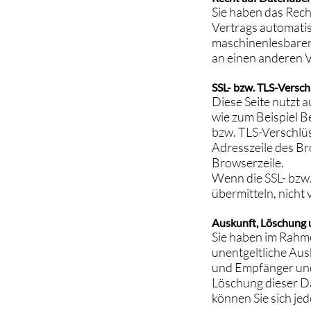
Sie haben das Recht
Vertrags automatisi
maschinenlesbaren 
an einen anderen Ve
SSL- bzw. TLS-Versch
Diese Seite nutzt 
wie zum Beispiel Be
bzw. TLS-Verschlüs
Adresszeile des Bro
Browserzeile.
Wenn die SSL- bzw. 
übermitteln, nicht
Auskunft, Löschung 
Sie haben im Rahme
unentgeltliche Au
und Empfänger und
Löschung dieser D
können Sie sich j