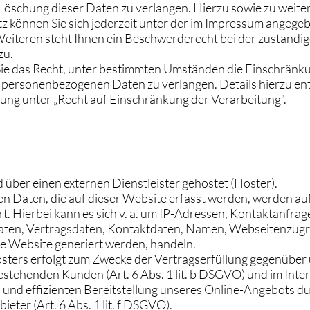
Löschung dieser Daten zu verlangen. Hierzu sowie zu weit
 können Sie sich jederzeit unter der im Impressum angege
eiteren steht Ihnen ein Beschwerderecht bei der zuständi
zu.
e das Recht, unter bestimmten Umständen die Einschränk
r personenbezogenen Daten zu verlangen. Details hierzu en
ung unter „Recht auf Einschränkung der Verarbeitung“.
 über einen externen Dienstleister gehostet (Hoster).
 Daten, die auf dieser Website erfasst werden, werden au
t. Hierbei kann es sich v. a. um IP-Adressen, Kontaktanfra
en, Vertragsdaten, Kontaktdaten, Namen, Webseitenzugri
ne Website generiert werden, handeln.
osters erfolgt zum Zwecke der Vertragserfüllung gegenüber
estehenden Kunden (Art. 6 Abs. 1 lit. b DSGVO) und im Inter
n und effizienten Bereitstellung unseres Online-Angebots d
ieter (Art. 6 Abs. 1 lit. f DSGVO).