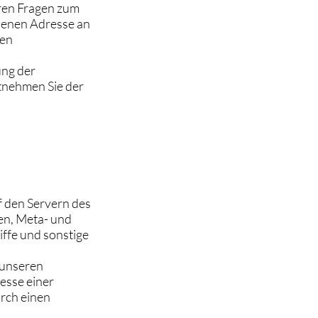
eren Fragen zum
benen Adresse an
gen
ung der
tnehmen Sie der
f den Servern des
gen, Meta- und
ffe und sonstige
 unseren
esse einer
urch einen