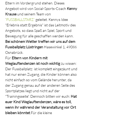
Eltern im Vordergrund stehen. Dieses 
Angebot wird von Social-Sports-Coach 
Kenny 
Krause
 und seinem Team von 
`
FUSSBALLSTARZ´
 geleitet. Kennys Idee 
"Erlebnis statt Ergebnis" ist das Leitmotiv des 
Angebots, so dass Spaß an Spiel, Sport und 
Bewegung für alle geschaffen werden kann. 
Bei schönem Wetter treffen wir uns auf dem 
Fussballplatz Lüstringen 
Hasewinkel 1, 49086 
Osnabrück. 
Für 
Eltern von Kindern mit 
Weglauftendenzen ist noch wichtig 
zu wissen: 
Der Fussballplatz  ist komplett eingezäunt und 
hat nur einen Zugang, die Kinder können also 
nicht einfach so vom Gelände herunter, da 
der Zugang genau auf der anderen Seite des 
Sportplatzes liegt und nicht auf der 
"Trainingsseite". Dennoch bitten wir euch: 
Hat 
euer Kind Weglauftendenzen, wäre es toll, 
wenn ihr während der Veranstaltung vor Ort 
bleiben könntet
.Für die kleine 