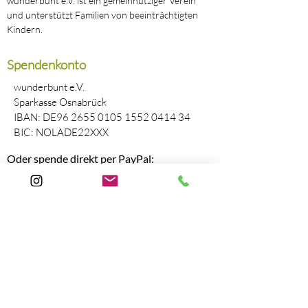
wunderbunt e.V. ist ein gemeinnütziger Verein
und unterstützt Familien von beeinträchtigten
Kindern.
Spendenkonto
wunderbunt e.V.
Sparkasse Osnabrück
IBAN: DE96
2655 0105 1552 0414
34
BIC: NOLADE22XXX
Oder spende direkt per PayPal:
Paypal
wunderbunt e.V. wird gefördert durch