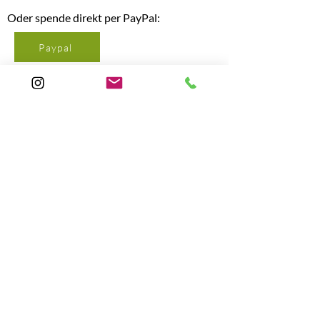
Oder spende direkt per PayPal:
Paypal
wunderbunt e.V. wird gefördert durch