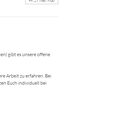
Fr., 27. Nov., 9:00
ien) gibt es unsere offene 
e Arbeit zu erfahren. Bei 
n Euch individuell bei 