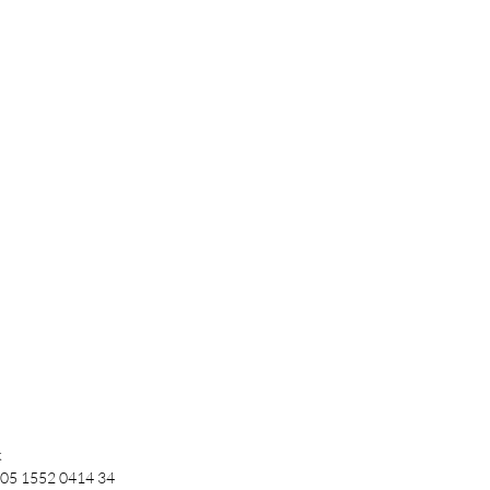
k
05 1552 0414 34