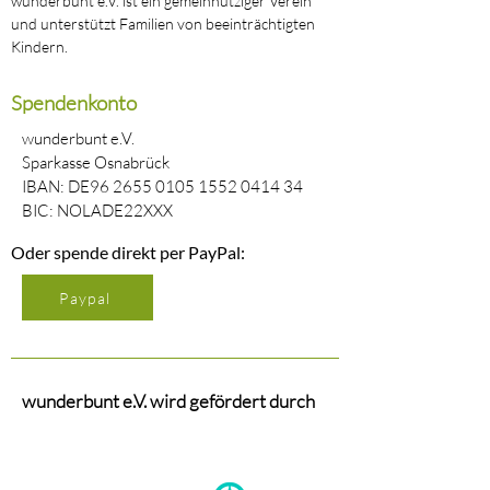
wunderbunt e.V. ist ein gemeinnütziger Verein
und unterstützt Familien von beeinträchtigten
Kindern.
Spendenkonto
wunderbunt e.V.
Sparkasse Osnabrück
IBAN: DE96
2655 0105 1552 0414
34
BIC: NOLADE22XXX
Oder spende direkt per PayPal:
Paypal
wunderbunt e.V. wird gefördert durch