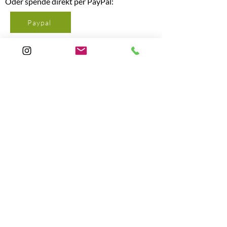
Oder spende direkt per PayPal:
Paypal
wunderbunt e.V. wird gefördert durch