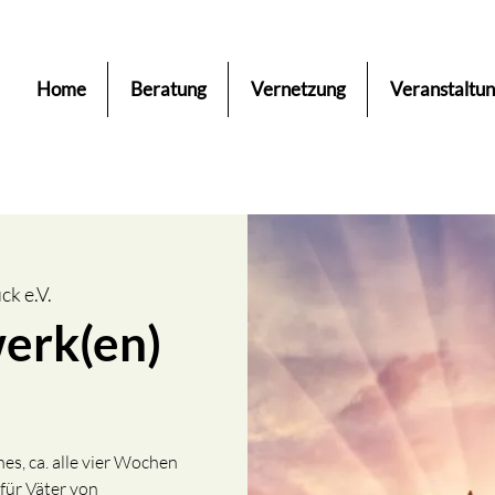
Home
Beratung
Vernetzung
Veranstaltu
k e.V.
erk(en)
es, ca. alle vier Wochen
für Väter von