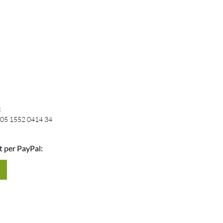
k
05 1552 0414 34
t per PayPal: