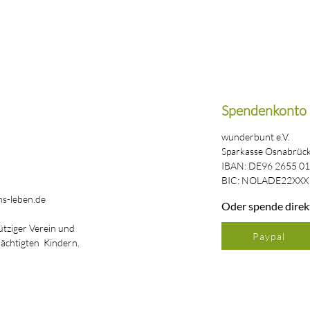
Spendenkonto
wunderbunt e.V.
Sparkasse Osnabrüc
IBAN: DE96 2655 01
BIC: NOLADE22XXX
s-leben.de
Oder spende direk
ütziger Verein und
Paypal
rächtigten Kindern.