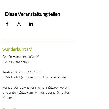
Zum Referenten Herr Oenning: Herr Oenning
ist Dipl. Sozialpädagoge, Systemischer
Diese Veranstaltung teilen
Supervisor DGSv, Männer- und Väterberater
und selbst auch betroffener Vater.
wunderbunt e.V.
Große Hamkenstraße 19
49074 Osnabrück
Telefon: 0176/55 22 98 86
E-Mail: info@wunderbunt-durchs-leben.de
wunderbunt e.V. ist ein gemeinnütziger Verein
und unterstützt Familien von beeinträchtigten
Kindern.