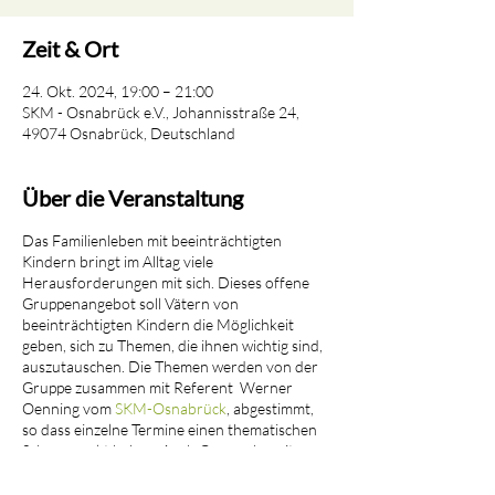
Zeit & Ort
24. Okt. 2024, 19:00 – 21:00
SKM - Osnabrück e.V., Johannisstraße 24,
49074 Osnabrück, Deutschland
Über die Veranstaltung
Das Familienleben mit beeinträchtigten
Kindern bringt im Alltag viele
Herausforderungen mit sich. Dieses offene
Gruppenangebot soll Vätern von
beeinträchtigten Kindern die Möglichkeit
geben, sich zu Themen, die ihnen wichtig sind,
auszutauschen. Die Themen werden von der
Gruppe zusammen mit Referent Werner
Oenning vom
SKM-Osnabrück
, abgestimmt,
so dass einzelne Termine einen thematischen
Schwerpunkt haben. Auch Gespräche mit
geladenen Experten zu spezifischen Themen
sind Teil dieses Angebots.