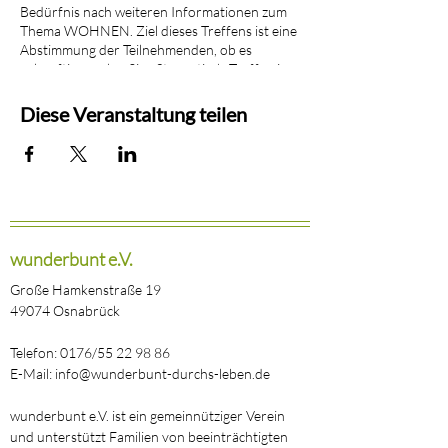
Bedürfnis nach weiteren Informationen zum
Thema WOHNEN. Ziel dieses Treffens ist eine
Abstimmung der Teilnehmenden, ob es
zukünftig regelmäßige Stammtisch-Treffen in
einer festen(?) oder offenen (?) Gruppe geben
soll und wenn ja, wie zukünftig Organisation,
Diese Veranstaltung teilen
Struktur und Inhalt gestaltet werden können.
Wunderbunt e.V. bietet die Plattform für die
Vernetzung ist allerdings kein Teilnehmer der
Veranstaltung.
ACHTUNG: Es gibt noch keinen
Veranstaltungsort! Vorschläge für geeignete
wunderbunt e.V.
Räumlichkeiten können an info@wunderbunt-
durchs-leben.de gerichtet werden.
Große Hamkenstraße 19
49074 Osnabrück
Telefon: 0176/55 22 98 86
E-Mail: info@wunderbunt-durchs-leben.de
wunderbunt e.V. ist ein gemeinnütziger Verein
und unterstützt Familien von beeinträchtigten