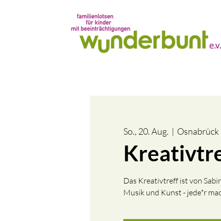
So., 20. Aug.
  |  
Osnabrück
Kreativtr
Das Kreativtreff ist von Sa
Musik und Kunst - jede*r mach