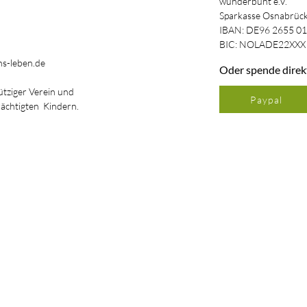
wunderbunt e.V.
Sparkasse Osnabrüc
IBAN: DE96 2655 01
BIC: NOLADE22XXX
s-leben.de
Oder spende direk
ütziger Verein und
Paypal
rächtigten Kindern.