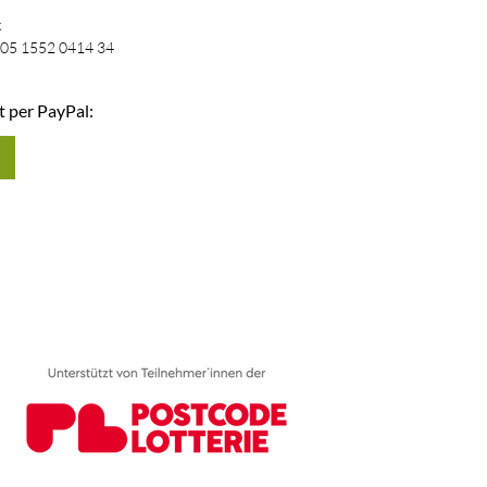
k
05 1552 0414 34
t per PayPal: