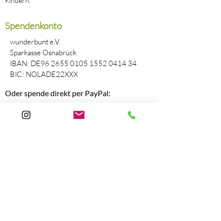
Kindern.
Spendenkonto
wunderbunt e.V.
Sparkasse Osnabrück
IBAN: DE96
2655 0105 1552 0414
34
BIC: NOLADE22XXX
Oder spende direkt per PayPal:
Paypal
wunderbunt e.V. wird gefördert durch