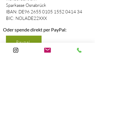
Sparkasse Osnabrück
IBAN: DE96
2655 0105 1552 0414
34
BIC: NOLADE22XXX
Oder spende direkt per PayPal:
Paypal
wunderbunt e.V. wird gefördert durch