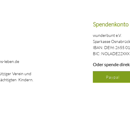
Spendenkonto
wunderbunt e.V.
Sparkasse Osnabrüc
IBAN: DE96 2655 01
BIC: NOLADE22XXX
s-leben.de
Oder spende direk
ütziger Verein und
Paypal
rächtigten Kindern.