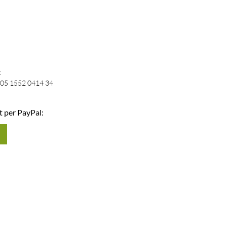
k
05 1552 0414 34
t per PayPal: